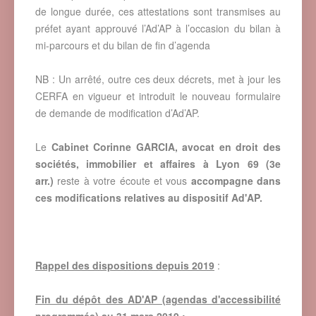
de longue durée, ces attestations sont transmises au
préfet ayant approuvé l’Ad’AP à l’occasion du bilan à
mi-parcours et du bilan de fin d’agenda
NB : Un arrêté, outre ces deux décrets, met à jour les
CERFA en vigueur et introduit le nouveau formulaire
de demande de modification d’Ad’AP.
Le
Cabinet Corinne GARCIA, avocat en droit des
sociétés, immobilier et affaires à Lyon 69
(3e
arr.)
reste à votre écoute et vous
accompagne
dans
ces modifications
relatives au dispositif Ad'AP.
Rappel des dispositions depuis 2019
:
Fin du dépôt des AD'AP (agendas d'accessibilité
programmée) au 31 mars 2019 :